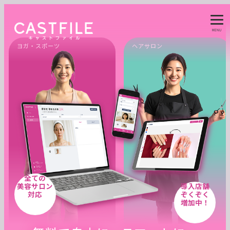
ヘアサロン
メンズエステ
全ての
美容サロン
導入店舗
対応
ぞくぞく
増加中！