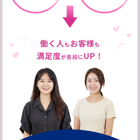
働く人
お客様
も
も
満足度
UP！
が各段に