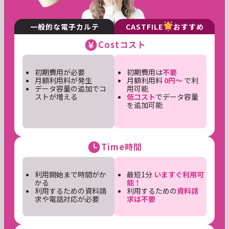
一般的な電子カルテ
CASTFILE
おすすめ
Cost
コスト
初期費用が必要
初期費用は
不要
月額利用料が発生
月額利用料
0円〜
で利
データ容量の追加でコ
用可能
ストが増える
低コスト
でデータ容量
を追加可能
Time
時間
利用開始まで時間がか
最短1分
いますぐ利用可
かる
能！
利用するための資料請
利用するための
資料請
求や電話対応が必要
求は不要